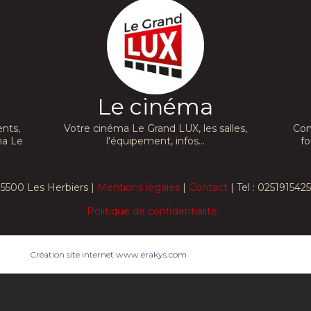
Le cinéma
nts,
Votre cinéma Le Grand LUX, les salles,
Con
ma Le
l'équipement, infos...
fo
5500 Les Herbiers |
Mentions légales
|
Contact
| Tel : 0251915425
Politique de confidentialité
Création site internet www.erakys.com