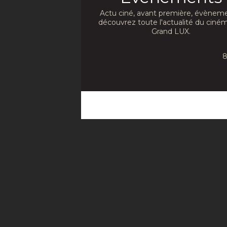
condition de ne pas se
disputer ni de faire de
Actu ciné, avant première, évèneme
caprices...
découvrez toute l'actualité du ciné
Réalisation :
Divers
Grand LUX.
8