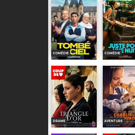
COMÉDIE
COMÉDIE
TOMBÉ DU CIEL
JUSTE POUR
NUIT
Horaires et Infos
Horaires et I
Bande-annonce
Bande-anno
TOUT PUBLIC
TOUT PUBL
VF
Ilyès mène une vie joyeuse
dans la banlieue de
Un homme et un
DRAME
AVENTURE
Roubaix. Seul problème : le
se démènent pour
bac....
quelqu'un avec qu
la seule...
LE TRIANGLE D OR
CHARLIE ET