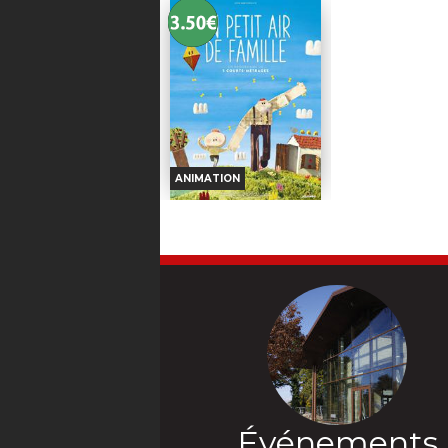
Kayara, 16 ans, rêve de
savoir où est caché..
rejoindre les Chasquis, les...
Réalisation :
A
Horaires et Infos
Horaires et I
Réalisation :
Cesar Zelada,
Thomas Jensen
Brian Cleveland
Bande-annonce
Bande-anno
Réservation
Réservati
TOUT PUBLIC
INT. -12an
ATMOS
VI
VF
ANIMATION
Buzz, Woody, Jessie et le
Une étrange porte
reste de la bande verront
dans le sous-s
UN PETIT AIR DE
leur travail remis en
magasin de meuble
FAMILLE
question lorsqu'ils
Réalisation :
Kane
découvriront...
Réalisation :
Andrew
Horaires et Infos
Stanton, McKenna Harris
Bande-annonce
Réservation
TOUT PUBLIC
VF
La famille, ce n’est que du
Événements
bonheur ! Enfin, à