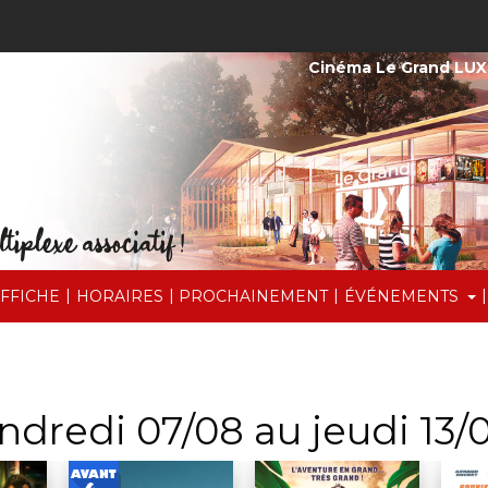
Cinéma Le Grand LUX
|
|
|
|
AFFICHE
HORAIRES
PROCHAINEMENT
ÉVÉNEMENTS
endredi 07/08 au jeudi 13/