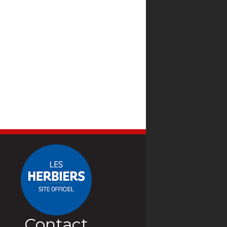
fondre et signe
vraie des Minions et la
FRANCAISE
LES TOUBLEUS
istice. Au milieu du
manière...
 un homme refuse...
oraires et Infos
Horaires et Infos
Réalisation :
Pierre Coffin
sation :
Antonin
ande-annonce
Bande-annonce
y
rs :
Simon Abkarian,
Réservation
Réservation
chneider,...
TOUT PUBLIC
TOUT PUBLIC
VF
VF
 heures, Nina dévoile
Un programme de quatre
emière mise en scène
courts métrages haut en
omédie-Française....
couleur pour triompher des
différences ! Sur une
lointaine...
Réalisation :
SNADDON
Daniel
Contact