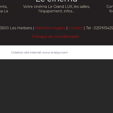
nts,
Votre cinéma Le Grand LUX, les salles,
Con
ma Le
l'équipement, infos...
fo
5500 Les Herbiers |
Mentions légales
|
Contact
| Tel : 0251915425
Politique de confidentialité
Création site internet www.erakys.com