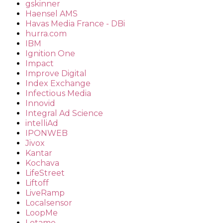
gskinner
Haensel AMS
Havas Media France - DBi
hurra.com
IBM
Ignition One
Impact
Improve Digital
Index Exchange
Infectious Media
Innovid
Integral Ad Science
intelliAd
IPONWEB
Jivox
Kantar
Kochava
LifeStreet
Liftoff
LiveRamp
Localsensor
LoopMe
Lotame