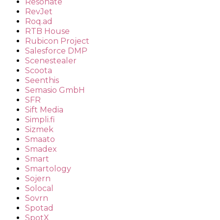
Resonate
RevJet
Roq.ad
RTB House
Rubicon Project
Salesforce DMP
Scenestealer
Scoota
Seenthis
Semasio GmbH
SFR
Sift Media
Simpli.fi
Sizmek
Smaato
Smadex
Smart
Smartology
Sojern
Solocal
Sovrn
Spotad
SpotX