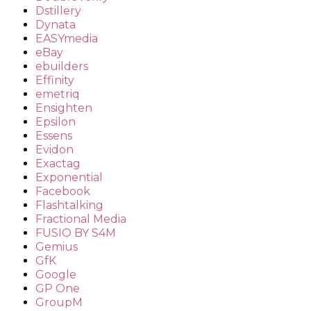
Dstillery
Dynata
EASYmedia
eBay
ebuilders
Effinity
emetriq
Ensighten
Epsilon
Essens
Evidon
Exactag
Exponential
Facebook
Flashtalking
Fractional Media
FUSIO BY S4M
Gemius
GfK
Google
GP One
GroupM