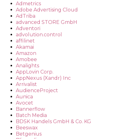
Admetrics
Adobe Advertising Cloud
AdTriba
advanced STORE GmbH
Adventori
advolution.control
affilinet
Akamai
Amazon
Amobee
Analights
AppLovin Corp.
AppNexus (Xandr) Inc
Arrivalist
AudienceProject
Aunica
Avocet
Bannerflow
Batch Media
BDSK Handels GmbH & Co. KG
Beeswax
Betgenius