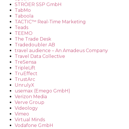
STRÖER SSP GmbH
TabMo
Taboola
TACTIC™ Real-Time Marketing
Teads
TEEMO
The Trade Desk
Tradedoubler AB
travel audience – An Amadeus Company
Travel Data Collective
TreSensa
TripleLift
TruEffect
TrustArc
UnrulyX
usemax (Emego GmbH)
Verizon Media
Verve Group
Videology
Vimeo
Virtual Minds
Vodafone GmbH