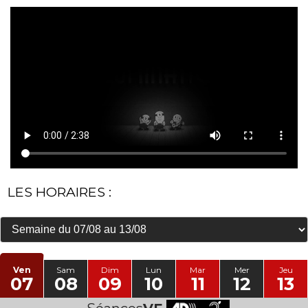
LES HORAIRES :
Ven
Sam
Dim
Lun
Mar
Mer
Jeu
07
08
09
10
11
12
13