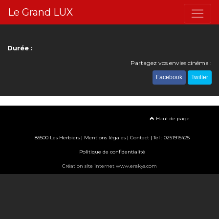
Le Grand LUX
Durée :
Partagez vos envies cinéma :
Facebook
Twitter
Haut de page
85500 Les Herbiers |
Mentions légales
|
Contact
| Tel : 0251915425
Politique de confidentialité
Création site internet www.erakys.com