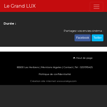
Le Grand LUX
Durée :
Partagez vos envies cinéma :
Facebook
Twitter
Haut de page
85500 Les Herbiers |
Mentions légales
|
Contact
| Tel : 0251915425
Politique de confidentialité
Création site internet www.erakys.com