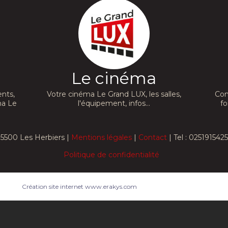
Le cinéma
nts,
Votre cinéma Le Grand LUX, les salles,
Con
ma Le
l'équipement, infos...
fo
5500 Les Herbiers |
Mentions légales
|
Contact
| Tel : 0251915425
Politique de confidentialité
Création site internet www.erakys.com