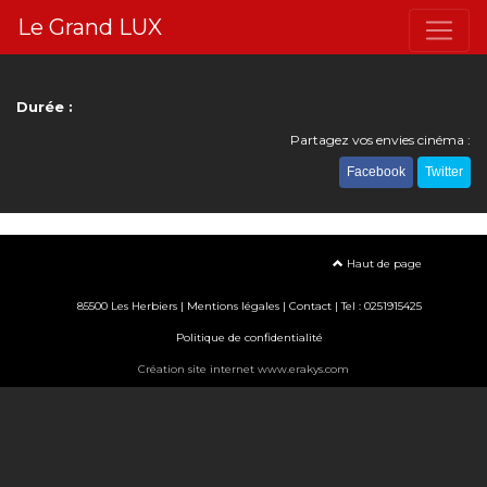
Le Grand LUX
Durée :
Partagez vos envies cinéma :
Facebook
Twitter
Haut de page
85500 Les Herbiers |
Mentions légales
|
Contact
| Tel : 0251915425
Politique de confidentialité
Création site internet www.erakys.com