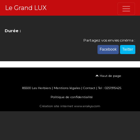
Le Grand LUX
Durée :
Partagez vos envies cinéma :
Facebook
Twitter
Haut de page
85500 Les Herbiers |
Mentions légales
|
Contact
| Tel : 0251915425
Politique de confidentialité
Création site internet www.erakys.com