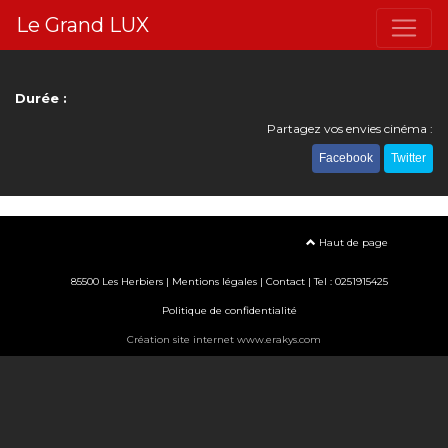
Le Grand LUX
Durée :
Partagez vos envies cinéma :
Facebook
Twitter
Haut de page
85500 Les Herbiers |
Mentions légales
|
Contact
| Tel : 0251915425
Politique de confidentialité
Création site internet www.erakys.com