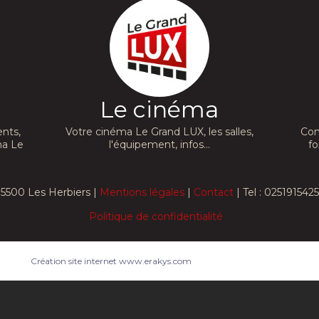
Le cinéma
nts,
Votre cinéma Le Grand LUX, les salles,
Con
ma Le
l'équipement, infos...
fo
5500 Les Herbiers |
Mentions légales
|
Contact
| Tel : 0251915425
Politique de confidentialité
Création site internet www.erakys.com