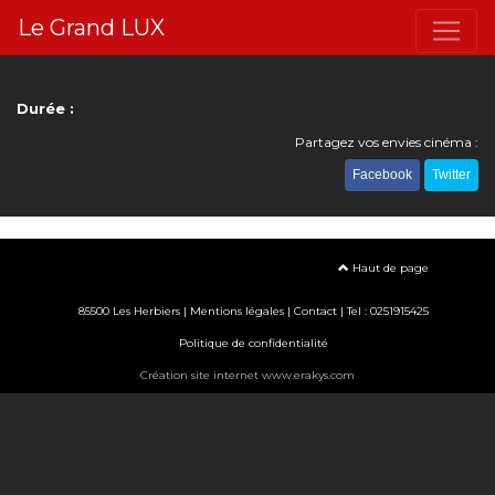
Le Grand LUX
Durée :
Partagez vos envies cinéma :
Facebook
Twitter
Haut de page
85500 Les Herbiers |
Mentions légales
|
Contact
| Tel : 0251915425
Politique de confidentialité
Création site internet www.erakys.com