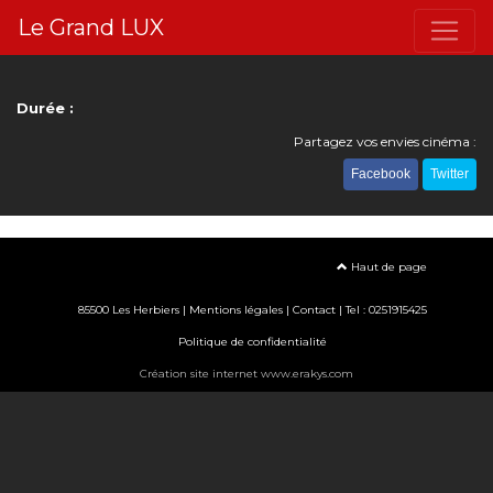
Le Grand LUX
Durée :
Partagez vos envies cinéma :
Facebook
Twitter
Haut de page
85500 Les Herbiers |
Mentions légales
|
Contact
| Tel : 0251915425
Politique de confidentialité
Création site internet www.erakys.com