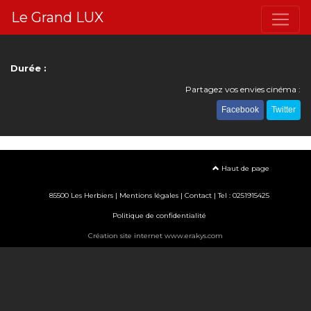
Le Grand LUX
Durée :
Partagez vos envies cinéma :
Facebook
Twitter
Haut de page
85500 Les Herbiers |
Mentions légales
|
Contact
| Tel : 0251915425
Politique de confidentialité
Création site internet www.erakys.com