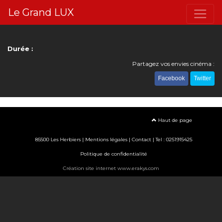
Le Grand LUX
Durée :
Partagez vos envies cinéma :
Facebook
Twitter
Haut de page
85500 Les Herbiers |
Mentions légales
|
Contact
| Tel : 0251915425
Politique de confidentialité
Création site internet www.erakys.com