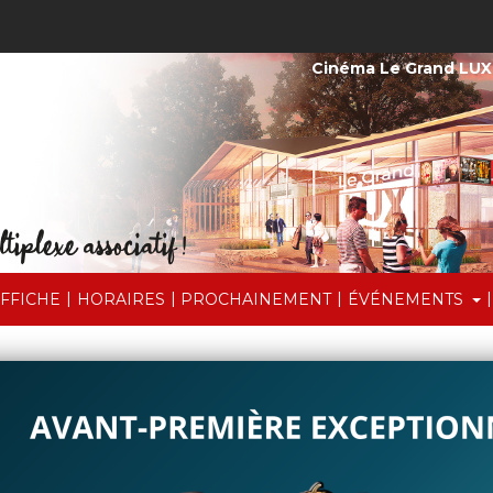
Cinéma Le Grand LUX
|
|
|
|
AFFICHE
HORAIRES
PROCHAINEMENT
ÉVÉNEMENTS