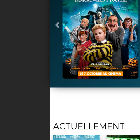
Précédent
ACTUELLEMENT