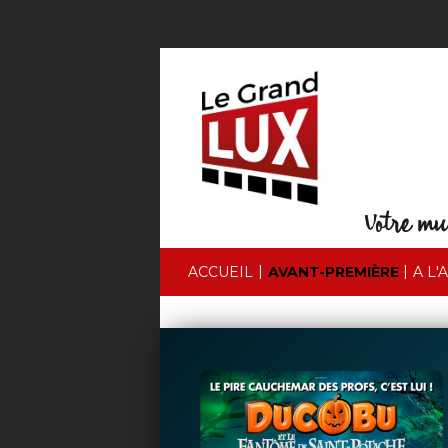
|
|
ACCUEIL
AVANT-PREMIÈRE
A L'